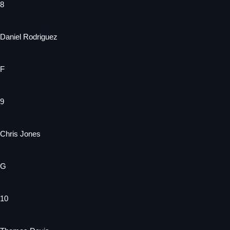
8
Daniel Rodriguez
F
9
Chris Jones
G
10