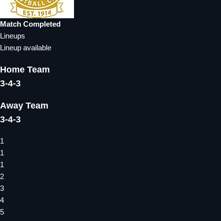
Match Completed
Lineups
Lineup available
Home Team
3-4-3
Away Team
3-4-3
1
1
1
2
3
4
5