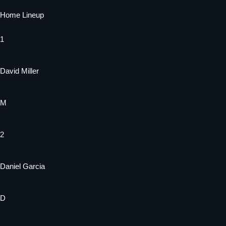
Home Lineup
1
David Miller
M
2
Daniel Garcia
D