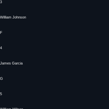
3
William Johnson
F
4
James Garcia
G
5