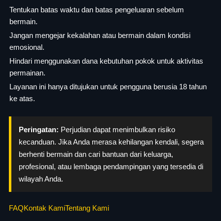
Tentukan batas waktu dan batas pengeluaran sebelum
bermain.
Jangan mengejar kekalahan atau bermain dalam kondisi
emosional.
Hindari menggunakan dana kebutuhan pokok untuk aktivitas
permainan.
Layanan ini hanya ditujukan untuk pengguna berusia 18 tahun
ke atas.
Peringatan:
Perjudian dapat menimbulkan risiko
kecanduan. Jika Anda merasa kehilangan kendali, segera
berhenti bermain dan cari bantuan dari keluarga,
profesional, atau lembaga pendampingan yang tersedia di
wilayah Anda.
FAQ
Kontak Kami
Tentang Kami