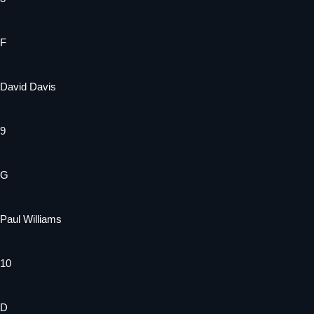
F
David Davis
9
G
Paul Williams
10
D