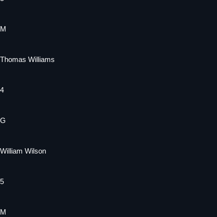
M
Thomas Williams
4
G
William Wilson
5
M