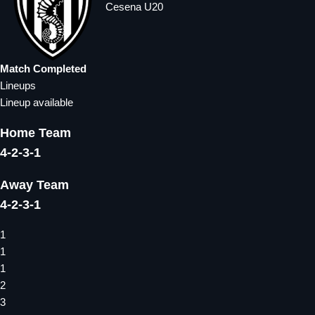
Cesena U20
Match Completed
Lineups
Lineup available
Home Team
4-2-3-1
Away Team
4-2-3-1
1
1
1
2
3