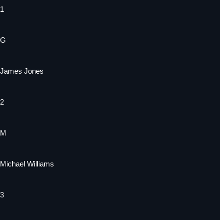
1
G
James Jones
2
M
Michael Williams
3