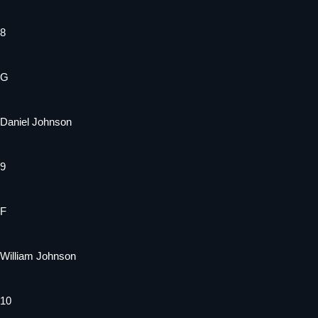
8
G
Daniel Johnson
9
F
William Johnson
10