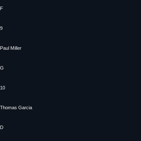
F
9
Paul Miller
G
10
Thomas Garcia
D