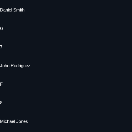
Daniel Smith
G
7
John Rodriguez
F
8
Michael Jones