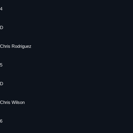
4
D
Chris Rodriguez
5
D
Chris Wilson
6