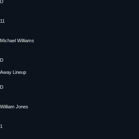
D
11
Michael Williams
D
Away Lineup
D
William Jones
1