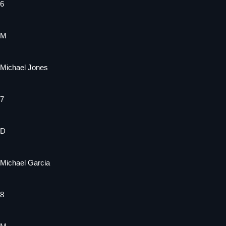
6
M
Michael Jones
7
D
Michael Garcia
8