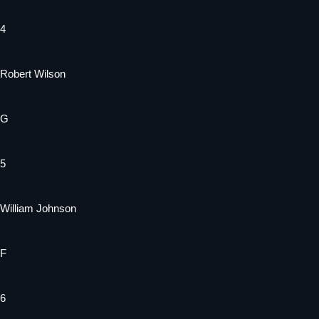
4
Robert Wilson
G
5
William Johnson
F
6