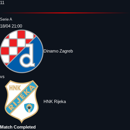
11
Serie A
18/04 21:00
Dinamo Zagreb
vs
HNK Rijeka
Match Completed