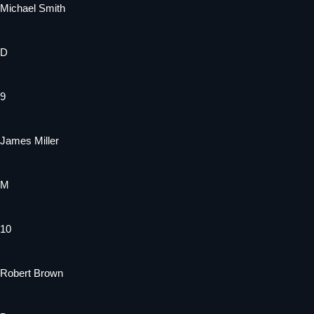
Michael Smith
D
9
James Miller
M
10
Robert Brown