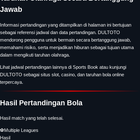
Jawab
Informasi pertandingan yang ditampilkan di halaman ini bertujuan
sebagai referensi jadwal dan data pertandingan. DULTOTO
mendorong pengguna untuk bermain secara bertanggung jawab,
memahami risiko, serta menjadikan hiburan sebagai tujuan utama
dalam mengikuti taruhan olahraga.
Lihat jadwal pertandingan lainnya di
Sports Book
atau kunjungi
DULTOTO
sebagai situs slot, casino, dan taruhan bola online
terpercaya.
Hasil Pertandingan Bola
Hasil match yang telah selesai.
⚽
Multiple Leagues
Hasil