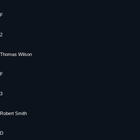
F
2
Thomas Wilson
F
3
Robert Smith
D