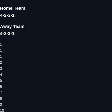
Home Team
4-2-3-1
Away Team
4-2-3-1
1
1
1
2
3
4
5
6
7
8
9
10