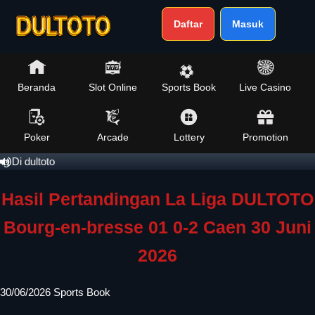
Daftar
Masuk
Beranda
Slot Online
Sports Book
Live Casino
Poker
Arcade
Lottery
Promotion
 dultoto
Hasil Pertandingan La Liga DULTOTO
Bourg-en-bresse 01 0-2 Caen 30 Juni
2026
30/06/2026
Sports Book