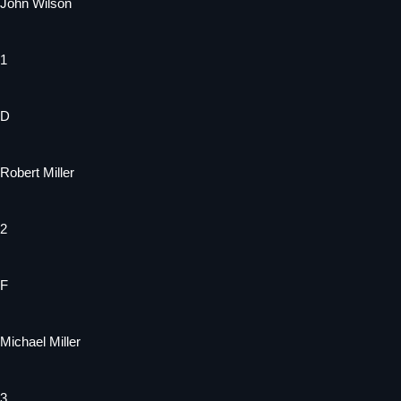
John Wilson
1
D
Robert Miller
2
F
Michael Miller
3