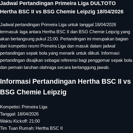
Jadwal Pertandingan Primeira Liga DULTOTO
Hertha BSC II vs BSG Chemie Leipzig 18/04/2026
Jadwal pertandingan Primeira Liga untuk tanggal 18/04/2026
termasuk laga antara Hertha BSC II dan BSG Chemie Leipzig yang
akan berlangsung pukul 21:00. Pertandingan ini merupakan bagian
dari kompetisi resmi Primeira Liga dan masuk dalam jadwal
pertandingan sepak bola yang menarik untuk diikuti. Informasi
pertandingan disajikan sebagai referensi bagi penggemar sepak bola
dan pemain taruhan olahraga secara bertanggung jawab.
Informasi Pertandingan Hertha BSC II vs
BSG Chemie Leipzig
Kompetisi: Primeira Liga
Tanggal: 18/04/2026
Waktu Kickoff: 21:00
Tim Tuan Rumah: Hertha BSC II