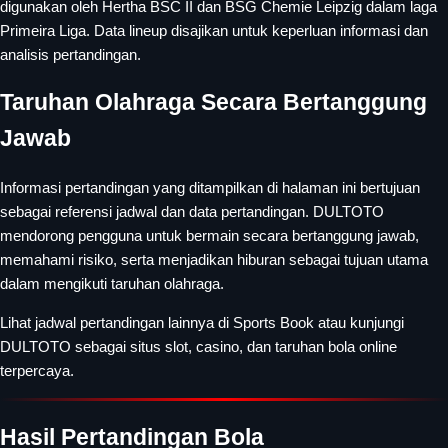
digunakan oleh Hertha BSC II dan BSG Chemie Leipzig dalam laga
Primeira Liga. Data lineup disajikan untuk keperluan informasi dan
analisis pertandingan.
Taruhan Olahraga Secara Bertanggung
Jawab
Informasi pertandingan yang ditampilkan di halaman ini bertujuan
sebagai referensi jadwal dan data pertandingan. DULTOTO
mendorong pengguna untuk bermain secara bertanggung jawab,
memahami risiko, serta menjadikan hiburan sebagai tujuan utama
dalam mengikuti taruhan olahraga.
Lihat jadwal pertandingan lainnya di
Sports Book
atau kunjungi
DULTOTO
sebagai situs slot, casino, dan taruhan bola online
terpercaya.
Hasil Pertandingan Bola