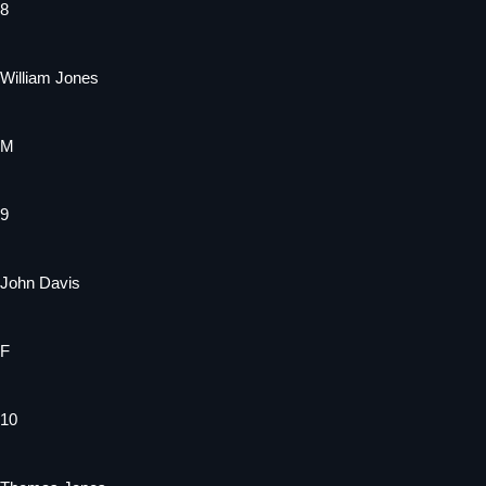
8
William Jones
M
9
John Davis
F
10