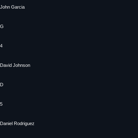
John Garcia
G
4
David Johnson
D
5
Daniel Rodriguez