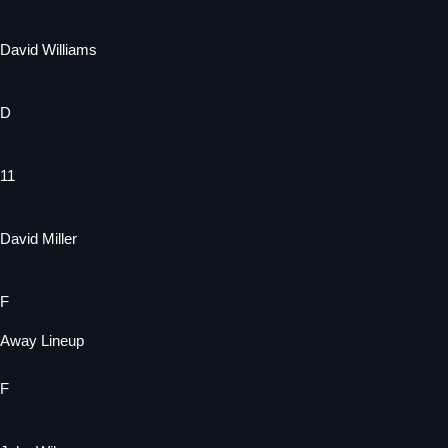
David Williams
D
11
David Miller
F
Away Lineup
F