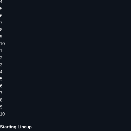
4
5
6
7
8
9
10
1
2
3
4
5
6
7
8
9
10
Starting Lineup