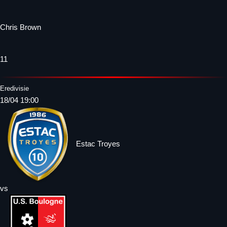
Chris Brown
11
Eredivisie
18/04 19:00
Estac Troyes
vs