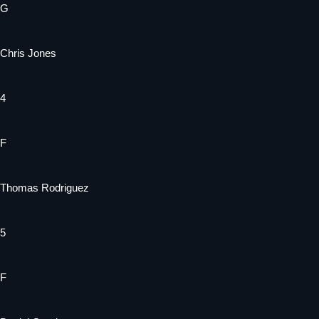
G
Chris Jones
4
F
Thomas Rodriguez
5
F