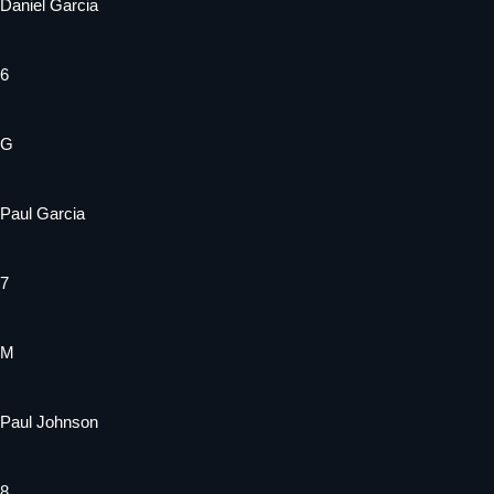
Daniel Garcia
6
G
Paul Garcia
7
M
Paul Johnson
8