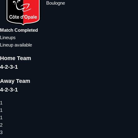
Boulogne
Match Completed
Lineups
Lineup available
Home Team
4-2-3-1
Away Team
4-2-3-1
1
1
1
2
3