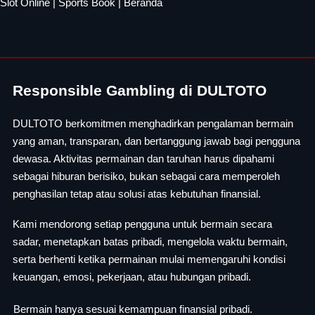
Slot Online
|
Sports Book
|
Beranda
Responsible Gambling di DULTOTO
DULTOTO berkomitmen menghadirkan pengalaman bermain
yang aman, transparan, dan bertanggung jawab bagi pengguna
dewasa. Aktivitas permainan dan taruhan harus dipahami
sebagai hiburan berisiko, bukan sebagai cara memperoleh
penghasilan tetap atau solusi atas kebutuhan finansial.
Kami mendorong setiap pengguna untuk bermain secara
sadar, menetapkan batas pribadi, mengelola waktu bermain,
serta berhenti ketika permainan mulai memengaruhi kondisi
keuangan, emosi, pekerjaan, atau hubungan pribadi.
Bermain hanya sesuai kemampuan finansial pribadi.