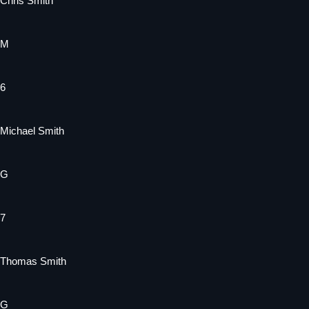
Chris Smith
M
6
Michael Smith
G
7
Thomas Smith
G