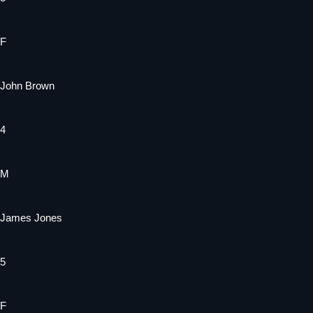
F
John Brown
4
M
James Jones
5
F