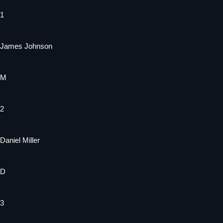
1
James Johnson
M
2
Daniel Miller
D
3