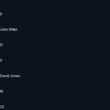
8
John Miller
D
9
David Jones
M
10