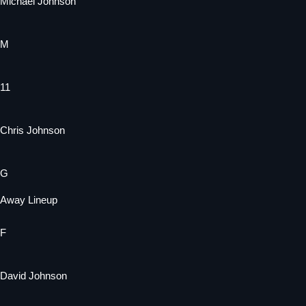
Michael Johnson
M
11
Chris Johnson
G
Away Lineup
F
David Johnson