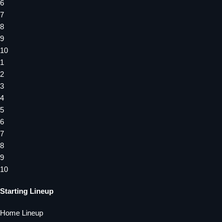
6
7
8
9
10
1
2
3
4
5
6
7
8
9
10
Starting Lineup
Home Lineup