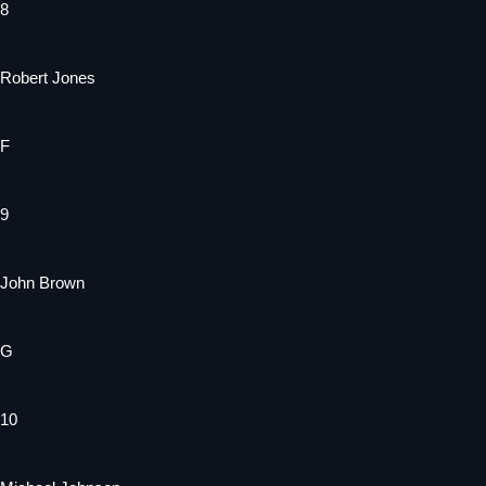
8
Robert Jones
F
9
John Brown
G
10