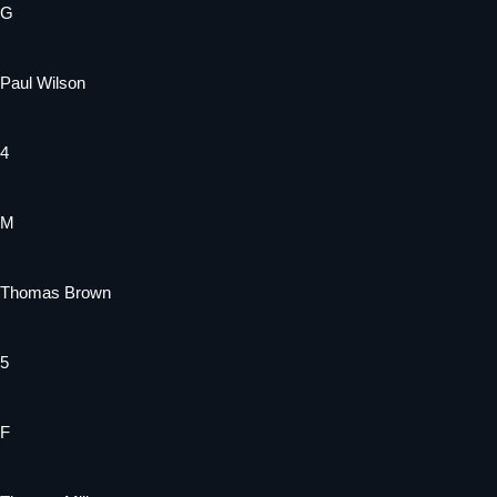
G
Paul Wilson
4
M
Thomas Brown
5
F