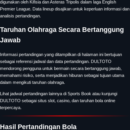
digunakan oleh Kifisia dan Asteras Tripolis dalam laga English
Premier League. Data lineup disajikan untuk keperluan informasi dan
analisis pertandingan.
Taruhan Olahraga Secara Bertanggung
Jawab
Informasi pertandingan yang ditampilkan di halaman ini bertujuan
sebagai referensi jadwal dan data pertandingan. DULTOTO
mendorong pengguna untuk bermain secara bertanggung jawab,
memahami risiko, serta menjadikan hiburan sebagai tujuan utama
dalam mengikuti taruhan olahraga.
Lihat jadwal pertandingan lainnya di
Sports Book
atau kunjungi
DULTOTO
sebagai situs slot, casino, dan taruhan bola online
terpercaya.
Hasil Pertandingan Bola