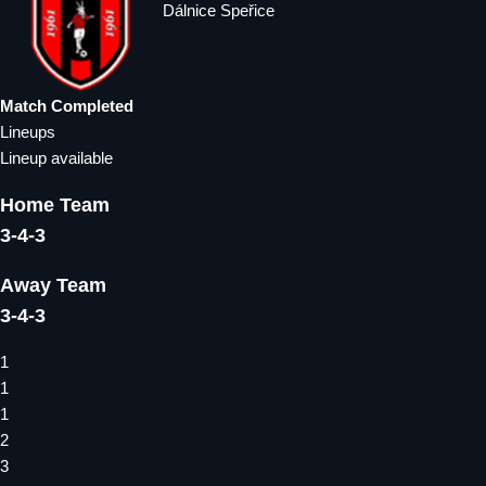
Dálnice Speřice
Match Completed
Lineups
Lineup available
Home Team
3-4-3
Away Team
3-4-3
1
1
1
2
3