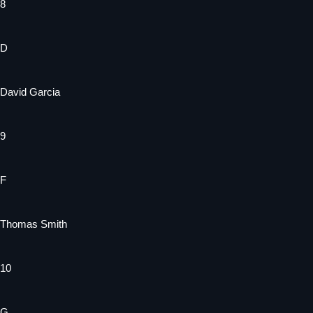
8
D
David Garcia
9
F
Thomas Smith
10
G