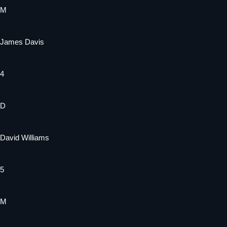
M
James Davis
4
D
David Williams
5
M