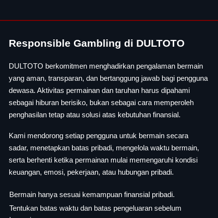
Responsible Gambling di DULTOTO
DULTOTO berkomitmen menghadirkan pengalaman bermain
yang aman, transparan, dan bertanggung jawab bagi pengguna
dewasa. Aktivitas permainan dan taruhan harus dipahami
sebagai hiburan berisiko, bukan sebagai cara memperoleh
penghasilan tetap atau solusi atas kebutuhan finansial.
Kami mendorong setiap pengguna untuk bermain secara
sadar, menetapkan batas pribadi, mengelola waktu bermain,
serta berhenti ketika permainan mulai memengaruhi kondisi
keuangan, emosi, pekerjaan, atau hubungan pribadi.
Bermain hanya sesuai kemampuan finansial pribadi.
Tentukan batas waktu dan batas pengeluaran sebelum