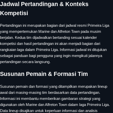
Jadwal Pertandingan & Konteks
Kompetisi
Pertandingan ini merupakan bagian dari jadwal resmi Primeira Liga
yang mempertemukan Marine dan Alfreton Town pada musim
berjalan. Kedua tim dijadwalkan bertanding sesuai kalender
kompetisi dan hasil pertandingan ini akan menjadi bagian dari
rangkaian laga dalam Primeira Liga. Informasi jadwal ini ditujukan
sebagai panduan bagi pengguna yang ingin mengikuti jalannya
pertandingan secara langsung.
Susunan Pemain & Formasi Tim
Susunan pemain dan formasi yang ditampilkan merupakan lineup
awal dari masing-masing tim berdasarkan data pertandingan.
Informasi ini membantu memberikan gambaran strategi yang
digunakan oleh Marine dan Alfreton Town dalam laga Primeira Liga.
Data lineup disajikan untuk keperluan informasi dan analisis