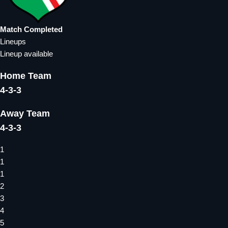
Match Completed
Lineups
Lineup available
Home Team
4-3-3
Away Team
4-3-3
1
1
1
2
3
4
5