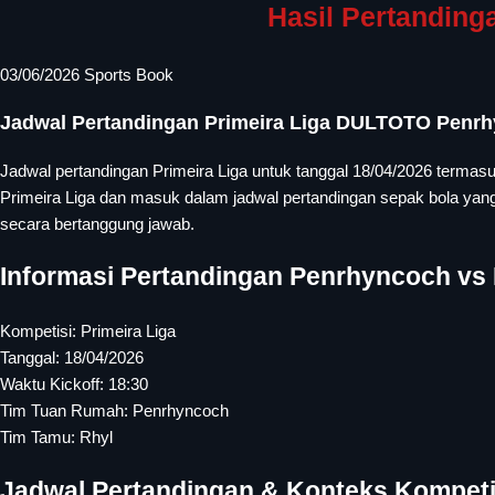
Hasil Pertanding
03/06/2026
Sports Book
Jadwal Pertandingan Primeira Liga DULTOTO Penrh
Jadwal pertandingan Primeira Liga untuk tanggal 18/04/2026 termas
Primeira Liga dan masuk dalam jadwal pertandingan sepak bola yang 
secara bertanggung jawab.
Informasi Pertandingan Penrhyncoch vs
Kompetisi: Primeira Liga
Tanggal: 18/04/2026
Waktu Kickoff: 18:30
Tim Tuan Rumah: Penrhyncoch
Tim Tamu: Rhyl
Jadwal Pertandingan & Konteks Kompeti