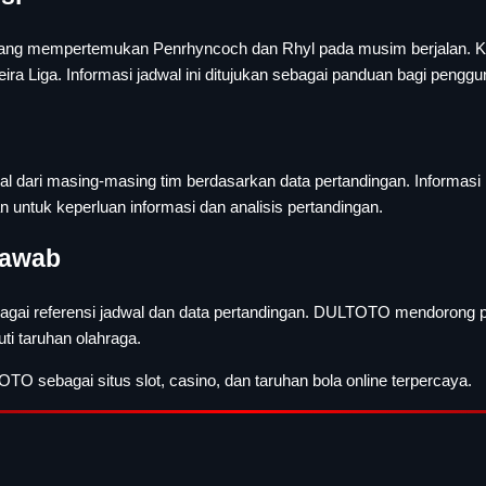
 yang mempertemukan Penrhyncoch dan Rhyl pada musim berjalan. Ked
eira Liga. Informasi jadwal ini ditujukan sebagai panduan bagi pengg
l dari masing-masing tim berdasarkan data pertandingan. Informas
n untuk keperluan informasi dan analisis pertandingan.
Jawab
 sebagai referensi jadwal dan data pertandingan. DULTOTO mendoro
ti taruhan olahraga.
TOTO
sebagai situs slot, casino, dan taruhan bola online terpercaya.