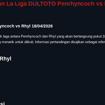
an La Liga DULTOTO Penrhyncoch vs 
yncoch vs Rhyl 18/04/2026
uk laga antara Penrhyncoch dan Rhyl yang akan berlangsung pukul 18
menarik untuk diikuti. Informasi pertandingan disajikan sebagai ref
 Rhyl
si