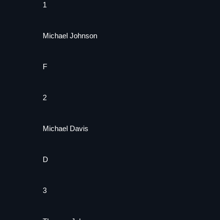
1
Michael Johnson
F
2
Michael Davis
D
3