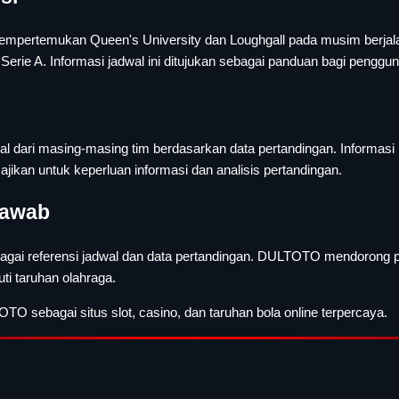
mempertemukan Queen's University dan Loughgall pada musim berjala
 Serie A. Informasi jadwal ini ditujukan sebagai panduan bagi penggu
l dari masing-masing tim berdasarkan data pertandingan. Informas
ajikan untuk keperluan informasi dan analisis pertandingan.
Jawab
 sebagai referensi jadwal dan data pertandingan. DULTOTO mendoro
ti taruhan olahraga.
TOTO
sebagai situs slot, casino, dan taruhan bola online terpercaya.