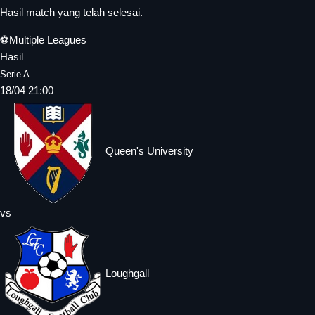
Hasil match yang telah selesai.
⚽
Multiple Leagues
Hasil
Serie A
18/04 21:00
Queen's University
vs
Loughgall