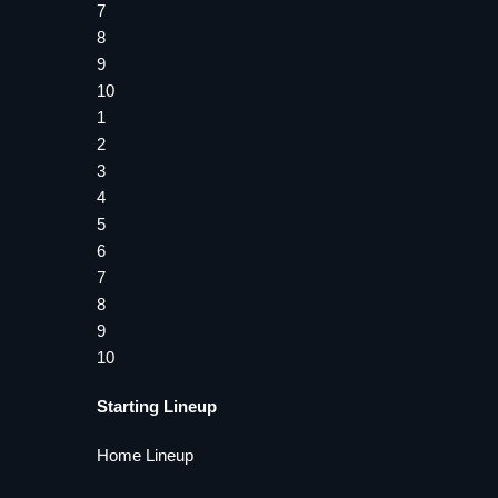
7
8
9
10
1
2
3
4
5
6
7
8
9
10
Starting Lineup
Home Lineup