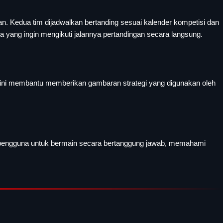
n. Kedua tim dijadwalkan bertanding sesuai kalender kompetisi dan
na yang ingin mengikuti jalannya pertandingan secara langsung.
i ini membantu memberikan gambaran strategi yang digunakan oleh
ng pengguna untuk bermain secara bertanggung jawab, memahami