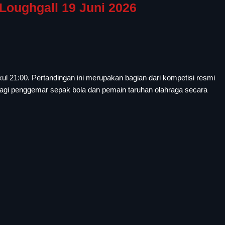
Loughgall 19 Juni 2026
ul 21:00. Pertandingan ini merupakan bagian dari kompetisi resmi
i bagi penggemar sepak bola dan pemain taruhan olahraga secara