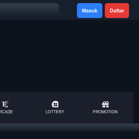
Masuk
Daftar
RCADE
LOTTERY
PROMOTION