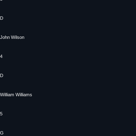
D
John Wilson
4
D
William Williams
5
G