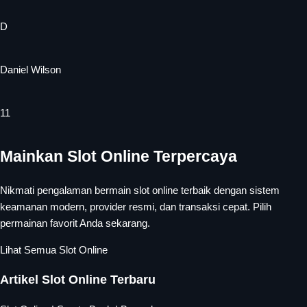
D
Daniel Wilson
11
Mainkan Slot Online Terpercaya
Nikmati pengalaman bermain slot online terbaik dengan sistem
keamanan modern, provider resmi, dan transaksi cepat. Pilih
permainan favorit Anda sekarang.
Lihat Semua Slot Online
Artikel Slot Online Terbaru