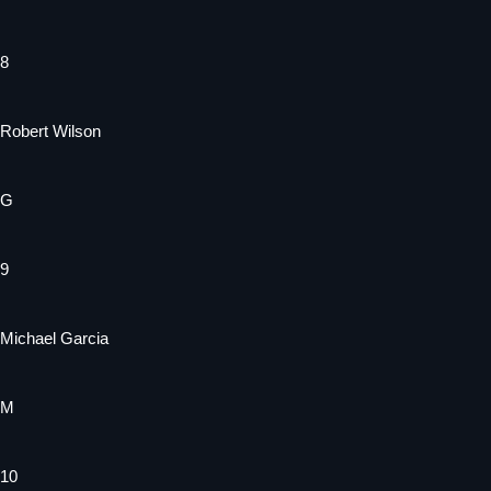
8
Robert Wilson
G
9
Michael Garcia
M
10