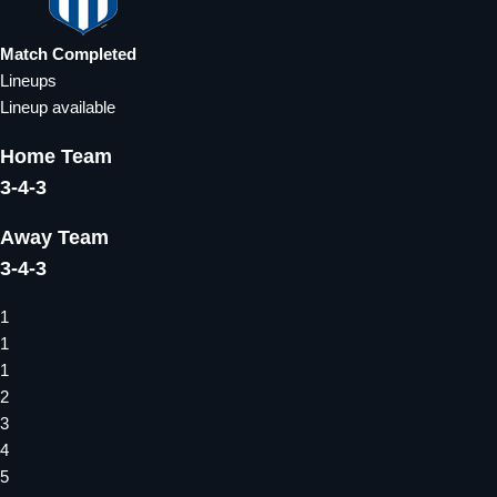
Match Completed
Lineups
Lineup available
Home Team
3-4-3
Away Team
3-4-3
1
1
1
2
3
4
5