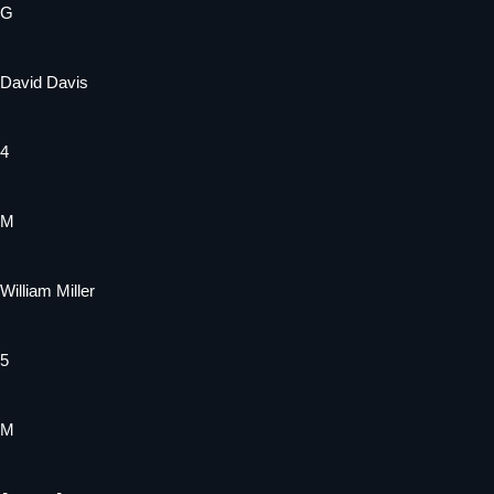
G
David Davis
4
M
William Miller
5
M