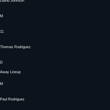
David Johnson
M
11
Thomas Rodriguez
D
Away Lineup
M
Paul Rodriguez