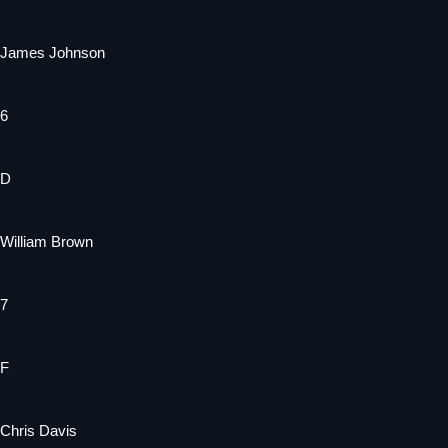
James Johnson
6
D
William Brown
7
F
Chris Davis