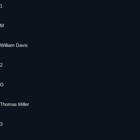
1
M
William Davis
2
G
Thomas Miller
3