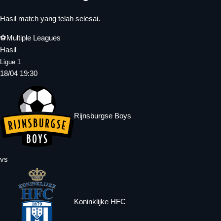
Hasil match yang telah selesai.
⚽
Multiple Leagues
Hasil
Ligue 1
18/04 19:30
Rijnsburgse Boys
vs
Koninklijke HFC