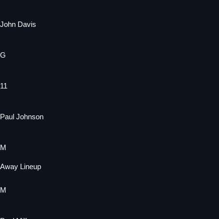
John Davis
G
11
Paul Johnson
M
Away Lineup
M