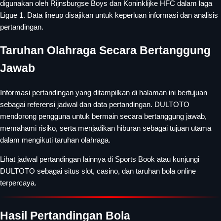
digunakan oleh Rijnsburgse Boys dan Koninklijke HFC dalam laga
Ligue 1. Data lineup disajikan untuk keperluan informasi dan analisis
pertandingan.
Taruhan Olahraga Secara Bertanggung
Jawab
Informasi pertandingan yang ditampilkan di halaman ini bertujuan
sebagai referensi jadwal dan data pertandingan. DULTOTO
mendorong pengguna untuk bermain secara bertanggung jawab,
memahami risiko, serta menjadikan hiburan sebagai tujuan utama
dalam mengikuti taruhan olahraga.
Lihat jadwal pertandingan lainnya di
Sports Book
atau kunjungi
DULTOTO
sebagai situs slot, casino, dan taruhan bola online
terpercaya.
Hasil Pertandingan Bola