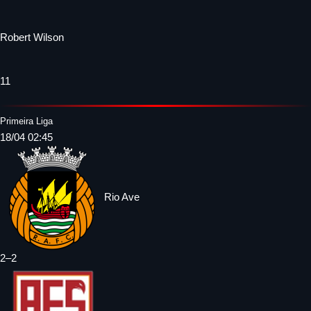
Robert Wilson
11
Primeira Liga
18/04 02:45
Rio Ave
2
–
2