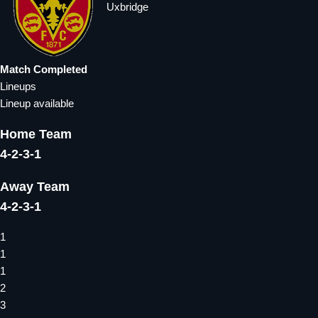
Uxbridge
Match Completed
Lineups
Lineup available
Home Team
4-2-3-1
Away Team
4-2-3-1
1
1
1
2
3