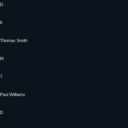
D
6
Thomas Smith
M
7
Paul Williams
D