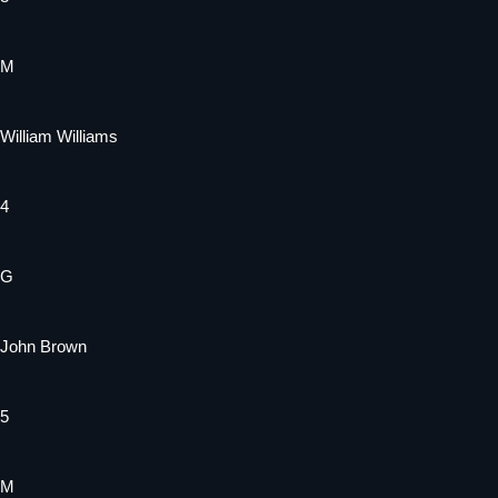
M
William Williams
4
G
John Brown
5
M