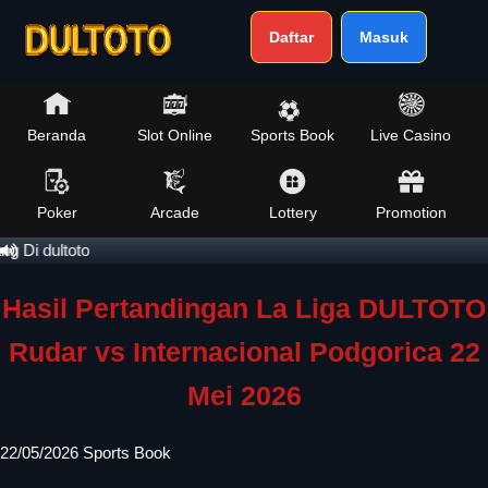
Daftar
Masuk
Beranda
Slot Online
Sports Book
Live Casino
Poker
Arcade
Lottery
Promotion
 dultoto
Hasil Pertandingan La Liga DULTOTO
Rudar vs Internacional Podgorica 22
Mei 2026
22/05/2026
Sports Book