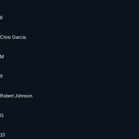
8
Chris Garcia
M
9
Robert Johnson
G
10