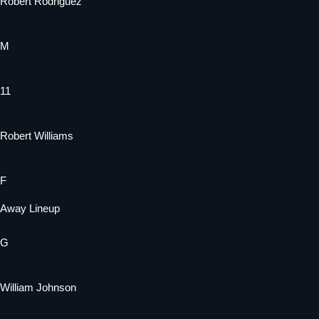
Robert Rodriguez
M
11
Robert Williams
F
Away Lineup
G
William Johnson