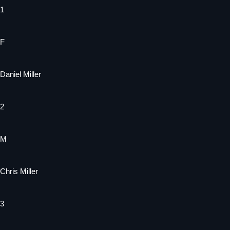
1
F
Daniel Miller
2
M
Chris Miller
3