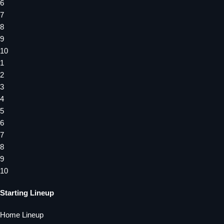
6
7
8
9
10
1
2
3
4
5
6
7
8
9
10
Starting Lineup
Home Lineup