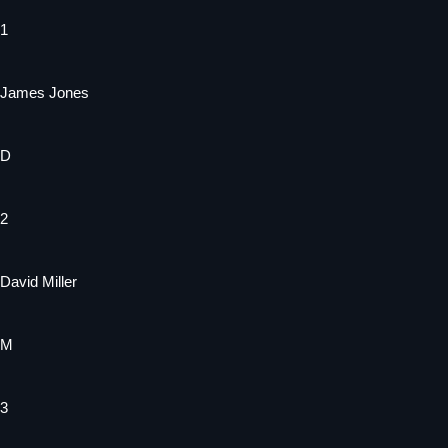
1
James Jones
D
2
David Miller
M
3