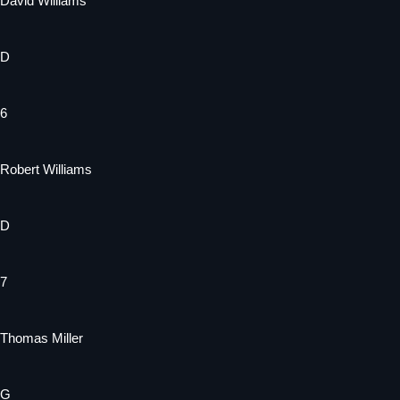
David Williams
D
6
Robert Williams
D
7
Thomas Miller
G