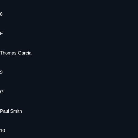
8
F
Thomas Garcia
9
G
Paul Smith
10