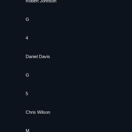
Robert Johnson
G
4
Daniel Davis
G
5
Chris Wilson
M