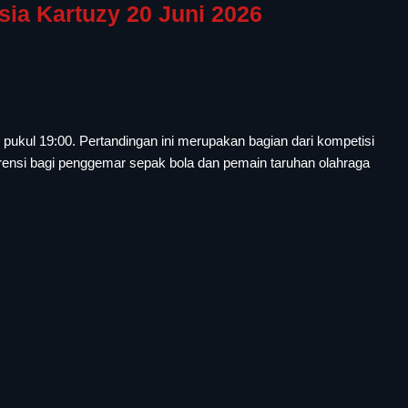
ia Kartuzy 20 Juni 2026
pukul 19:00. Pertandingan ini merupakan bagian dari kompetisi
ferensi bagi penggemar sepak bola dan pemain taruhan olahraga