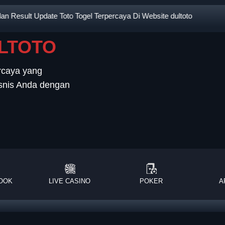
e Toto Togel Terpercaya Di Website dultoto
LTOTO
rcaya yang
isnis Anda dengan
OOK
LIVE CASINO
POKER
A