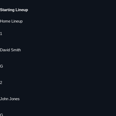
Starting Lineup
Home Lineup
1
David Smith
G
2
John Jones
G