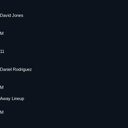
David Jones
M
11
Daniel Rodriguez
M
Away Lineup
M