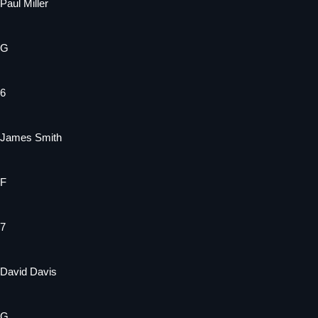
Paul Miller
G
6
James Smith
F
7
David Davis
G