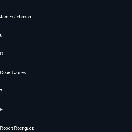
James Johnson
6
D
Robert Jones
7
F
Robert Rodriguez