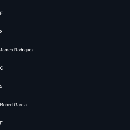
F
8
James Rodriguez
G
9
Robert Garcia
F