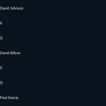
David Johnson
8
G
David Wilson
9
G
Paul Garcia