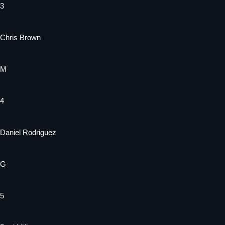
3
Chris Brown
M
4
Daniel Rodriguez
G
5