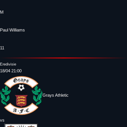
M
Paul Williams
11
Eredivisie
18/04 21:00
Grays Athletic
vs