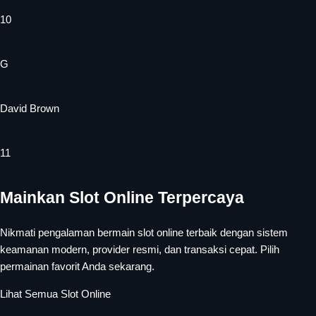
10
G
David Brown
11
Mainkan Slot Online Terpercaya
Nikmati pengalaman bermain slot online terbaik dengan sistem
keamanan modern, provider resmi, dan transaksi cepat. Pilih
permainan favorit Anda sekarang.
Lihat Semua Slot Online