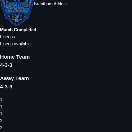
Brantham Athletic
Match Completed
Lineups
Lineup available
Home Team
4-3-3
Away Team
4-3-3
1
1
1
2
3