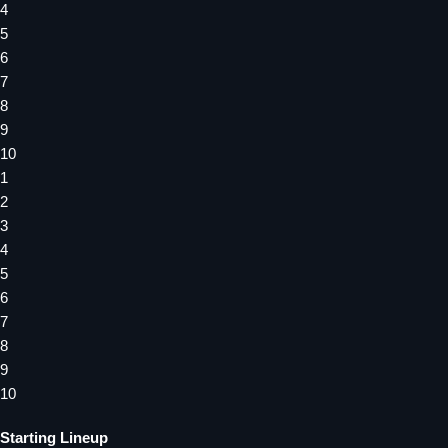
4
5
6
7
8
9
10
1
2
3
4
5
6
7
8
9
10
Starting Lineup