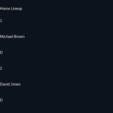
Home Lineup
1
Michael Brown
D
2
David Jones
D