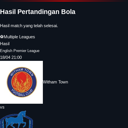
Hasil Pertandingan Bola
Hasil match yang telah selesai.
⚽
Multiple Leagues
Hasil
English Premier League
18/04 21:00
Witham Town
vs