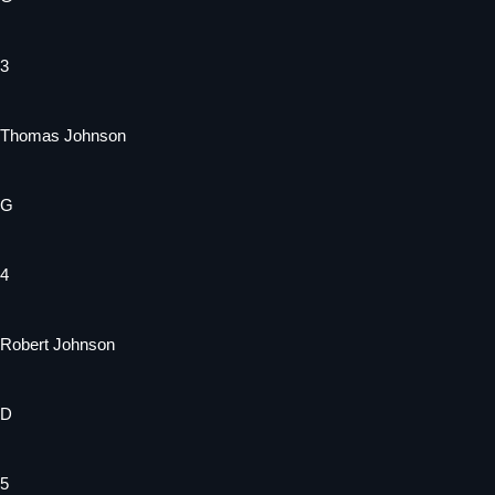
3
Thomas Johnson
G
4
Robert Johnson
D
5