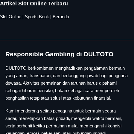
Artikel Slot Online Terbaru
Slot Online
|
Sports Book
|
Beranda
Responsible Gambling di DULTOTO
DULTOTO berkomitmen menghadirkan pengalaman bermain
yang aman, transparan, dan bertanggung jawab bagi pengguna
dewasa. Aktivitas permainan dan taruhan harus dipahami
sebagai hiburan berisiko, bukan sebagai cara memperoleh
penghasilan tetap atau solusi atas kebutuhan finansial.
Kami mendorong setiap pengguna untuk bermain secara
sadar, menetapkan batas pribadi, mengelola waktu bermain,
serta berhenti ketika permainan mulai memengaruhi kondisi
keuangan, emosi, pekerjaan, atau hubungan pribadi.