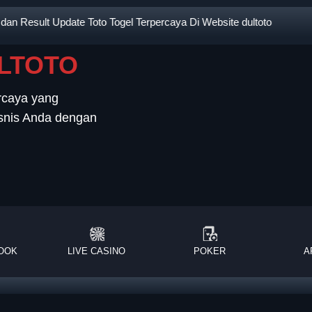
Toto Togel Terpercaya Di Website dultoto
LTOTO
rcaya yang
isnis Anda dengan
OOK
LIVE CASINO
POKER
A