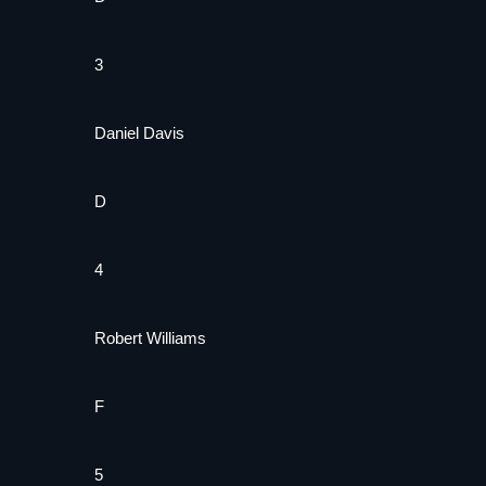
3
Daniel Davis
D
4
Robert Williams
F
5