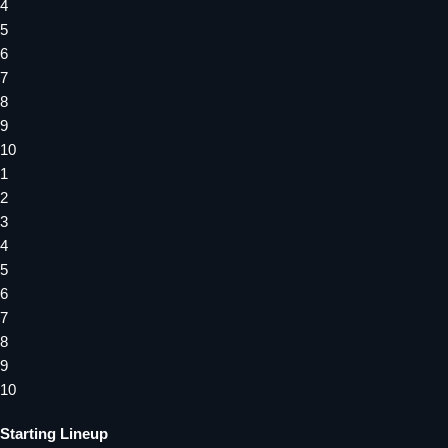
4
5
6
7
8
9
10
1
2
3
4
5
6
7
8
9
10
Starting Lineup