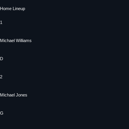
Home Lineup
1
Michael Williams
D
2
Michael Jones
G