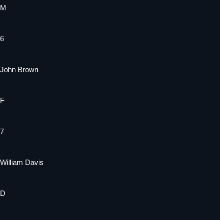
M
6
John Brown
F
7
William Davis
D