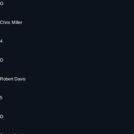
G
Chris Miller
4
D
Robert Davis
5
D