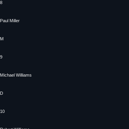
8
Paul Miller
M
9
Michael Williams
D
10