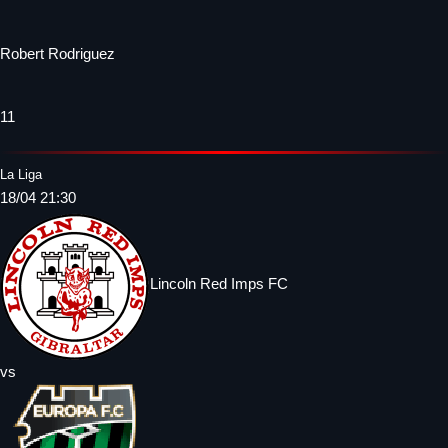
Robert Rodriguez
11
La Liga
18/04 21:30
Lincoln Red Imps FC
vs