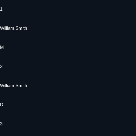
1
William Smith
M
2
William Smith
D
3