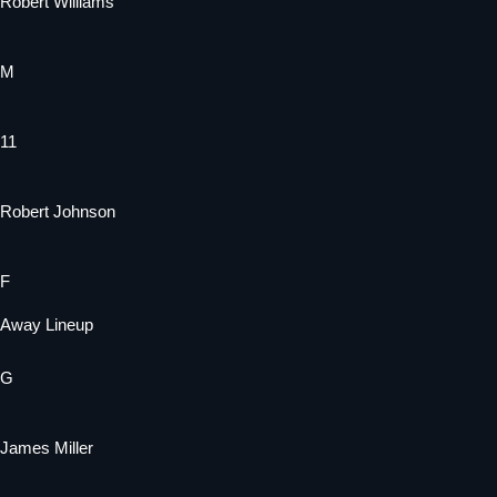
Robert Williams
M
11
Robert Johnson
F
Away Lineup
G
James Miller