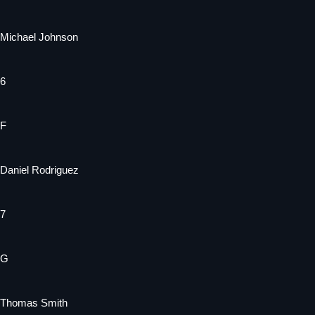
Michael Johnson
6
F
Daniel Rodriguez
7
G
Thomas Smith