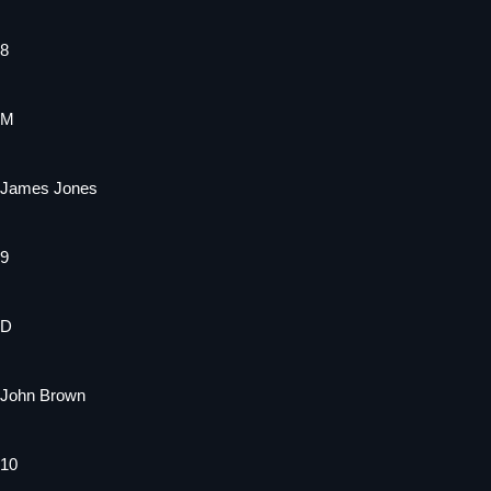
8
M
James Jones
9
D
John Brown
10