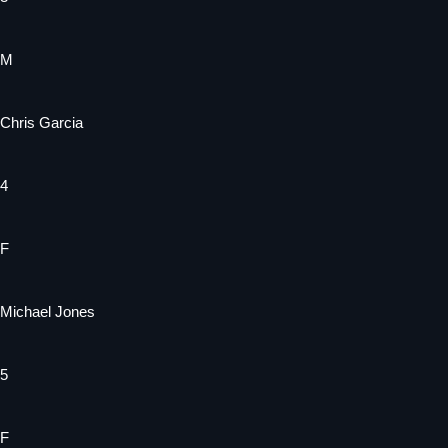
M
Chris Garcia
4
F
Michael Jones
5
F