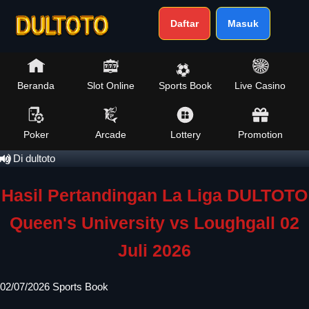
Daftar
Masuk
Beranda
Slot Online
Sports Book
Live Casino
Poker
Arcade
Lottery
Promotion
 dultoto
Hasil Pertandingan La Liga DULTOTO
Queen's University vs Loughgall 02
Juli 2026
02/07/2026
Sports Book