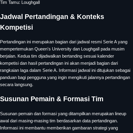
Tim Tamu: Loughgall
Jadwal Pertandingan & Konteks
Kompetisi
Pertandingan ini merupakan bagian dari jadwal resmi Serie A yang
mempertemukan Queen's University dan Loughgall pada musim
berjalan. Kedua tim dijadwalkan bertanding sesuai kalender
kompetisi dan hasil pertandingan ini akan menjadi bagian dari
rangkaian laga dalam Serie A. Informasi jadwal ini ditujukan sebagai
panduan bagi pengguna yang ingin mengikuti jalannya pertandingan
secara langsung.
Susunan Pemain & Formasi Tim
Susunan pemain dan formasi yang ditampilkan merupakan lineup
awal dari masing-masing tim berdasarkan data pertandingan.
Informasi ini membantu memberikan gambaran strategi yang