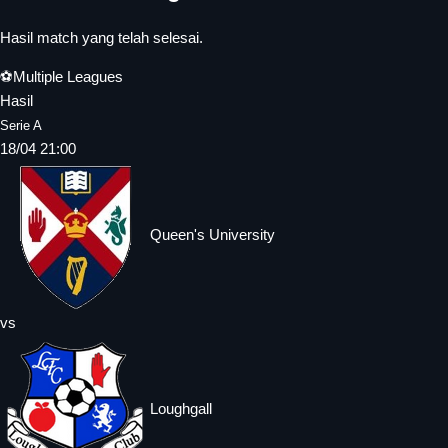
Hasil match yang telah selesai.
⚽
Multiple Leagues
Hasil
Serie A
18/04 21:00
Queen's University
vs
Loughgall