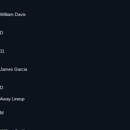
William Davis
D
11
James Garcia
D
Away Lineup
M