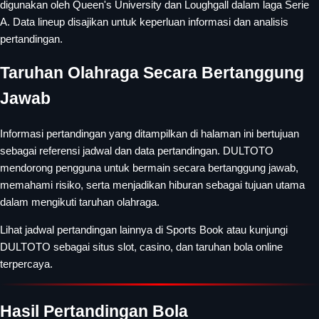
digunakan oleh Queen's University dan Loughgall dalam laga Serie
A. Data lineup disajikan untuk keperluan informasi dan analisis
pertandingan.
Taruhan Olahraga Secara Bertanggung
Jawab
Informasi pertandingan yang ditampilkan di halaman ini bertujuan
sebagai referensi jadwal dan data pertandingan. DULTOTO
mendorong pengguna untuk bermain secara bertanggung jawab,
memahami risiko, serta menjadikan hiburan sebagai tujuan utama
dalam mengikuti taruhan olahraga.
Lihat jadwal pertandingan lainnya di
Sports Book
atau kunjungi
DULTOTO
sebagai situs slot, casino, dan taruhan bola online
terpercaya.
Hasil Pertandingan Bola