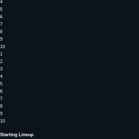
4
5
6
7
8
9
10
1
2
3
4
5
6
7
8
9
10
Starting Lineup