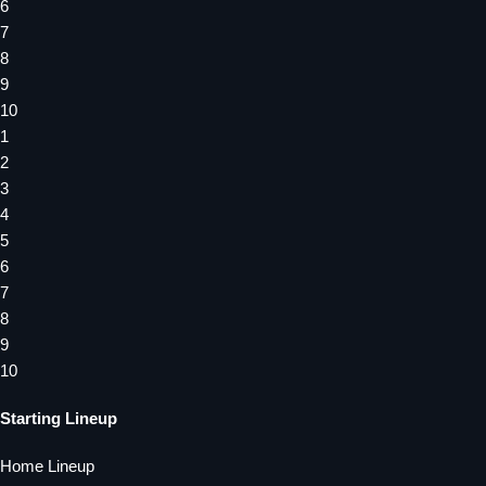
6
7
8
9
10
1
2
3
4
5
6
7
8
9
10
Starting Lineup
Home Lineup