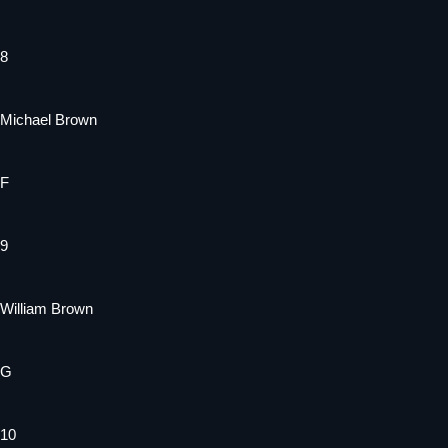
8
Michael Brown
F
9
William Brown
G
10