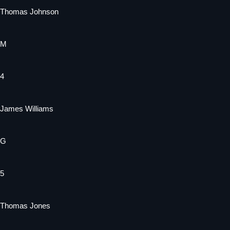
Thomas Johnson
M
4
James Williams
G
5
Thomas Jones