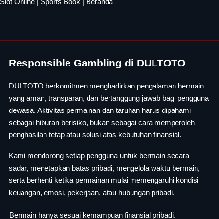
Slot Online
|
Sports Book
|
Beranda
Responsible Gambling di DULTOTO
DULTOTO berkomitmen menghadirkan pengalaman bermain
yang aman, transparan, dan bertanggung jawab bagi pengguna
dewasa. Aktivitas permainan dan taruhan harus dipahami
sebagai hiburan berisiko, bukan sebagai cara memperoleh
penghasilan tetap atau solusi atas kebutuhan finansial.
Kami mendorong setiap pengguna untuk bermain secara
sadar, menetapkan batas pribadi, mengelola waktu bermain,
serta berhenti ketika permainan mulai memengaruhi kondisi
keuangan, emosi, pekerjaan, atau hubungan pribadi.
Bermain hanya sesuai kemampuan finansial pribadi.