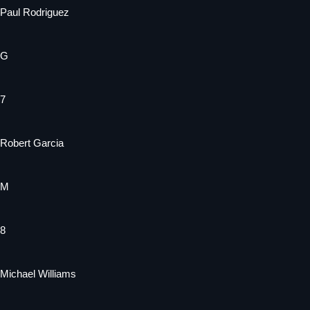
Paul Rodriguez
G
7
Robert Garcia
M
8
Michael Williams