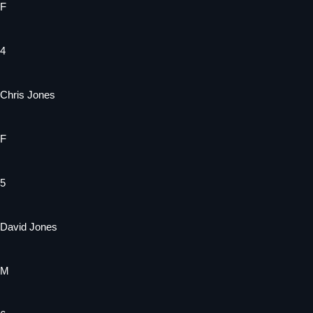
F
4
Chris Jones
F
5
David Jones
M