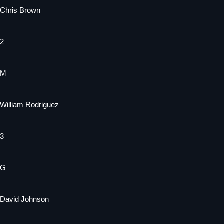
Chris Brown
2
M
William Rodriguez
3
G
David Johnson