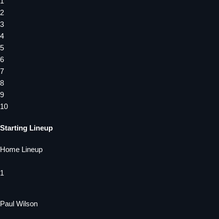
1
2
3
4
5
6
7
8
9
10
Starting Lineup
Home Lineup
1
Paul Wilson