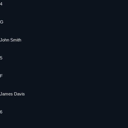
4
G
John Smith
5
F
James Davis
6