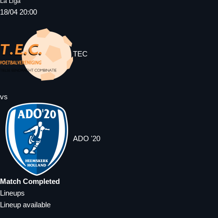
La Liga
18/04 20:00
TEC
vs
ADO '20
Match Completed
Lineups
Lineup available