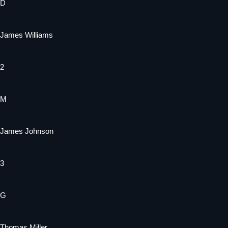
D
James Williams
2
M
James Johnson
3
G
Thomas Miller