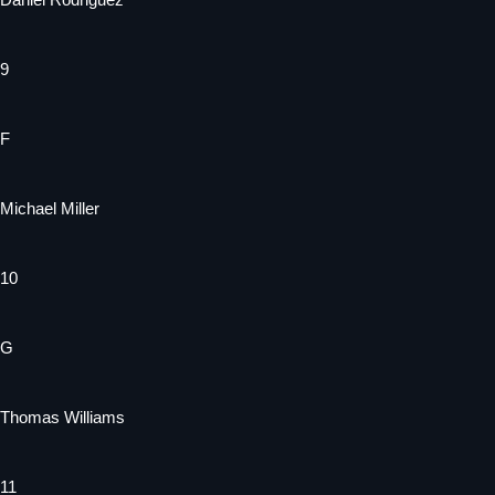
9
F
Michael Miller
10
G
Thomas Williams
11