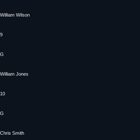
William Wilson
9
G
William Jones
10
G
Chris Smith