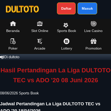
Daftar
Masuk
Beranda
Slot Online
Sports Book
Live Casino
Poker
Arcade
Lottery
Promotion
i dultoto
Hasil Pertandingan La Liga DULTOTO
TEC vs ADO '20 08 Juni 2026
08/06/2026
Sports Book
Jadwal Pertandingan La Liga DULTOTO TEC vs
ADO '20 18/04/2026